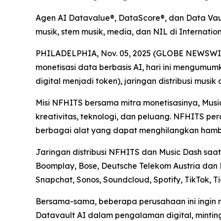
Agen AI Datavalue®, DataScore®, dan Data Vaul
musik, stem musik, media, dan NIL di Internat
PHILADELPHIA, Nov. 05, 2025 (GLOBE NEWSWIRE) 
monetisasi data berbasis AI, hari ini mengumu
digital menjadi token), jaringan distribusi musik
Misi NFHITS bersama mitra monetisasinya, Mus
kreativitas, teknologi, dan peluang. NFHITS p
berbagai alat yang dapat menghilangkan hambat
Jaringan distribusi NFHITS dan Music Dash saat 
Boomplay, Bose, Deutsche Telekom Austria dan 
Snapchat, Sonos, Soundcloud, Spotify, TikTok, T
Bersama-sama, beberapa perusahaan ini ingin 
Datavault AI dalam pengalaman digital, mintin