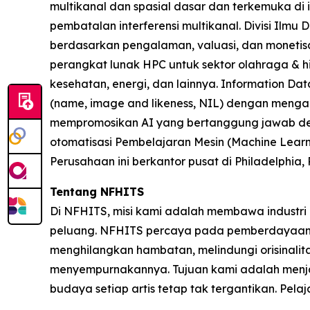
multikanal dan spasial dasar dan terkemuka di i
pembatalan interferensi multikanal. Divisi Ilm
berdasarkan pengalaman, valuasi, dan monetisasi
perangkat lunak HPC untuk sektor olahraga & hi
kesehatan, energi, dan lainnya. Information Da
(name, image and likeness, NIL) dengan mengai
mempromosikan AI yang bertanggung jawab den
otomatisasi Pembelajaran Mesin (Machine Learnin
Perusahaan ini berkantor pusat di Philadelphia,
Tentang NFHITS
Di NFHITS, misi kami adalah membawa industri 
peluang. NFHITS percaya pada pemberdayaan par
menghilangkan hambatan, melindungi orisinalit
menyempurnakannya. Tujuan kami adalah menjadi
budaya setiap artis tetap tak tergantikan. Pelaja