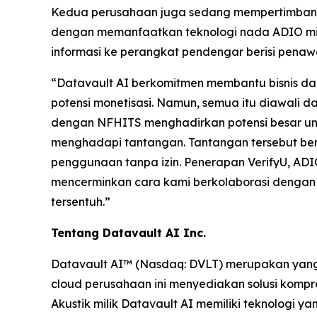
Kedua perusahaan juga sedang mempertimbangkan
dengan memanfaatkan teknologi nada ADIO mili
informasi ke perangkat pendengar berisi penawa
“Datavault AI berkomitmen membantu bisnis d
potensi monetisasi. Namun, semua itu diawali d
dengan NFHITS menghadirkan potensi besar untu
menghadapi tantangan. Tantangan tersebut beru
penggunaan tanpa izin. Penerapan VerifyU, ADI
mencerminkan cara kami berkolaborasi dengan 
tersentuh.”
Tentang Datavault AI Inc.
Datavault AI™ (Nasdaq: DVLT) merupakan yang t
cloud perusahaan ini menyediakan solusi kompre
Akustik milik Datavault AI memiliki teknologi 