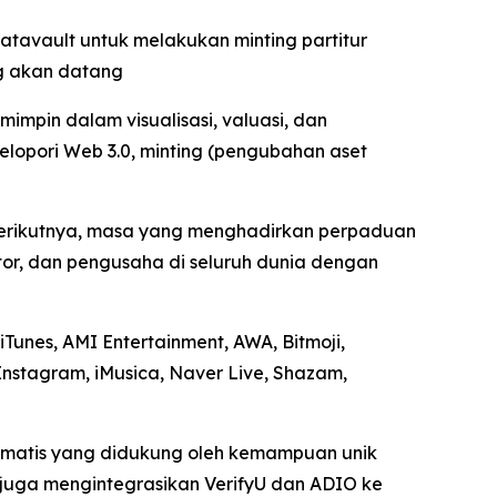
tavault untuk melakukan minting partitur
ng akan datang
mpin dalam visualisasi, valuasi, dan
lopori Web 3.0, minting (pengubahan aset
 berikutnya, masa yang menghadirkan perpaduan
tor, dan pengusaha di seluruh dunia dengan
Tunes, AMI Entertainment, AWA, Bitmoji,
Instagram, iMusica, Naver Live, Shazam,
tomatis yang didukung oleh kemampuan unik
I juga mengintegrasikan VerifyU dan ADIO ke