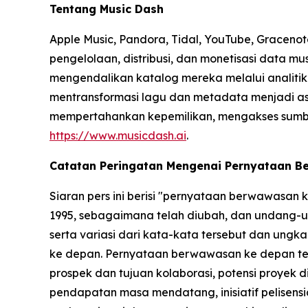
Tentang Music Dash
Apple Music, Pandora, Tidal, YouTube, Gracenot
pengelolaan, distribusi, dan monetisasi data m
mengendalikan katalog mereka melalui analitik b
mentransformasi lagu dan metadata menjadi ase
mempertahankan kepemilikan, mengakses sumber p
https://www.musicdash.ai
.
Catatan Peringatan Mengenai Pernyataan 
Siaran pers ini berisi "pernyataan berwawasan
1995, sebagaimana telah diubah, dan undang-un
serta variasi dari kata-kata tersebut dan un
ke depan. Pernyataan berwawasan ke depan ter
prospek dan tujuan kolaborasi, potensi proyek 
pendapatan masa mendatang, inisiatif pelisensia