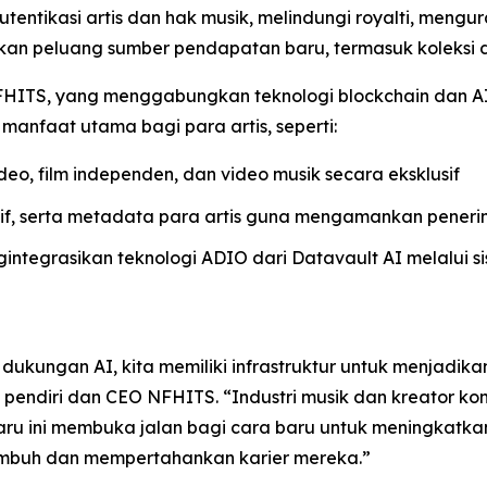
ntikasi artis dan hak musik, melindungi royalti, mengur
takan peluang sumber pendapatan baru, termasuk koleksi di
an NFHITS, yang menggabungkan teknologi blockchain dan
manfaat utama bagi para artis, seperti:
eo, film independen, dan video musik secara eksklusif
tif, serta metadata para artis guna mengamankan peneri
ntegrasikan teknologi ADIO dari Datavault AI melalui s
ukungan AI, kita memiliki infrastruktur untuk menjadikan
i, pendiri dan CEO NFHITS. “Industri musik dan kreator k
u ini membuka jalan bagi cara baru untuk meningkatka
umbuh dan mempertahankan karier mereka.”