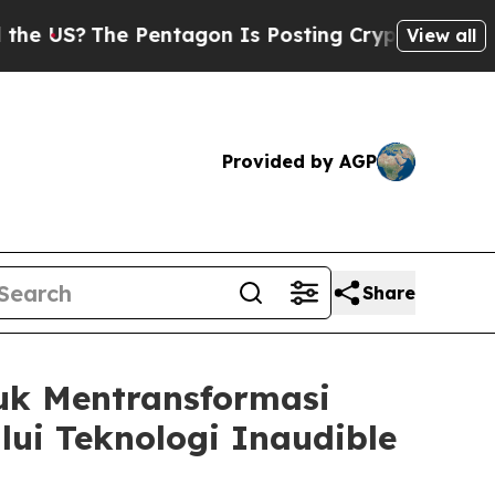
 Pentagon Is Posting Cryptic Biblical Messages 
View all
Provided by AGP
Share
uk Mentransformasi
ui Teknologi Inaudible