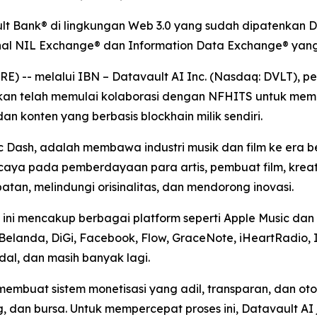
t Bank® di lingkungan Web 3.0 yang sudah dipatenkan Da
ional NIL Exchange® dan Information Data Exchange® ya
-- melalui IBN – Datavault AI Inc. (Nasdaq: DVLT), pemi
mkan telah memulai kolaborasi dengan NFHITS untuk meme
 dan konten yang berbasis blockhain milik sendiri.
ic Dash, adalah membawa industri musik dan film ke era
ercaya pada pemberdayaan para artis, pembuat film, krea
an, melindungi orisinalitas, dan mendorong inovasi.
ini mencakup berbagai platform seperti Apple Music dan i
Belanda, DiGi, Facebook, Flow, GraceNote, iHeartRadio, 
idal, dan masih banyak lagi.
membuat sistem monetisasi yang adil, transparan, dan o
g, dan bursa. Untuk mempercepat proses ini, Datavault A