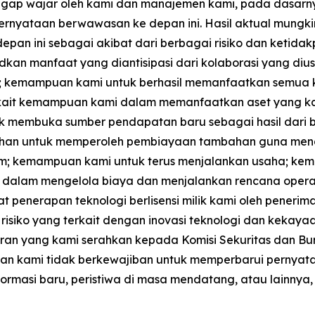
ggap wajar oleh kami dan manajemen kami, pada dasarny
ernyataan berwawasan ke depan ini. Hasil aktual mungki
epan ini sebagai akibat dari berbagai risiko dan ketida
dkan manfaat yang diantisipasi dari kolaborasi yang d
 kemampuan kami untuk berhasil memanfaatkan semua ke
erkait kemampuan kami dalam memanfaatkan aset yang ka
tuk membuka sumber pendapatan baru sebagai hasil dari 
kebutuhan untuk memperoleh pembiayaan tambahan guna men
umum; kemampuan kami untuk terus menjalankan usaha; 
dalam mengelola biaya dan menjalankan rencana opera
penerapan teknologi berlisensi milik kami oleh penerima
isiko yang terkait dengan inovasi teknologi dan kekayaan i
ran yang kami serahkan kepada Komisi Sekuritas dan Burs
an, dan kami tidak berkewajiban untuk memperbarui pern
formasi baru, peristiwa di masa mendatang, atau lainnya