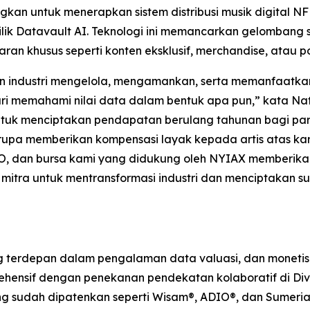
 untuk menerapkan sistem distribusi musik digital NFHIT
k Datavault AI. Teknologi ini memancarkan gelombang 
ran khusus seperti konten eksklusif, merchandise, atau 
an industri mengelola, mengamankan, serta memanfaatk
ari memahami nilai data dalam bentuk apa pun,” kata Na
k menciptakan pendapatan berulang tahunan bagi para a
pa memberikan kompensasi layak kepada artis atas karya
O, dan bursa kami yang didukung oleh NYIAX memberikan 
mitra untuk mentransformasi industri dan menciptakan 
erdepan dalam pengalaman data valuasi, dan monetisasi
hensif dengan penekanan pendekatan kolaboratif di Divisi
yang sudah dipatenkan seperti Wisam®, ADIO®, dan Sumeria