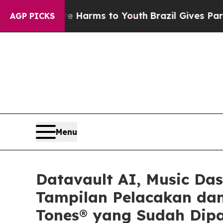
bate Harms to Youth
Brazil Gives Parents Social 
AGP PICKS
Menu
Datavault AI, Music Da
Tampilan Pelacakan dan
Tones® yang Sudah Dipa