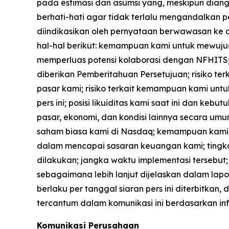
pada estimasi dan asumsi yang, meskipun dian
berhati-hati agar tidak terlalu mengandalkan p
diindikasikan oleh pernyataan berwawasan ke d
hal-hal berikut: kemampuan kami untuk mewuju
memperluas potensi kolaborasi dengan NFHITS;
diberikan Pemberitahuan Persetujuan; risiko t
pasar kami; risiko terkait kemampuan kami un
pers ini; posisi likuiditas kami saat ini dan 
pasar, ekonomi, dan kondisi lainnya secara 
saham biasa kami di Nasdaq; kemampuan kami 
dalam mencapai sasaran keuangan kami; tingkat 
dilakukan; jangka waktu implementasi tersebut; r
sebagaimana lebih lanjut dijelaskan dalam lapo
berlaku per tanggal siaran pers ini diterbitk
tercantum dalam komunikasi ini berdasarkan in
Komunikasi Perusahaan