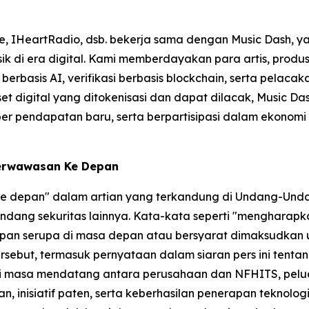
e, IHeartRadio, dsb. bekerja sama dengan Music Dash, ya
usik di era digital. Kami memberdayakan para artis, prod
erbasis AI, verifikasi berbasis blockchain, serta pelaca
t digital yang ditokenisasi dan dapat dilacak, Music D
endapatan baru, serta berpartisipasi dalam ekonomi musik
Berwawasan Ke Depan
 ke depan" dalam artian yang terkandung di Undang-Unda
dang sekuritas lainnya. Kata-kata seperti "mengharapkan
gkapan serupa di masa depan atau bersyarat dimaksudkan
sebut, termasuk pernyataan dalam siaran pers ini tenta
di masa mendatang antara perusahaan dan NFHITS, peluang
n, inisiatif paten, serta keberhasilan penerapan teknolo