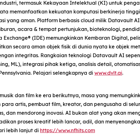
ndustri, termasuk Kekayaan Intelektual (KI) untuk pengat
u Data memanfaatkan kekuatan komputasi berkinerja tingg
 yang aman. Platform berbasis cloud milik Datavault AI m
buran, acara & tempat pertunjukan, bioteknologi, pendidi
ta Exchange® (IDE) memungkinkan Kembaran Digital, pelise
tkan secara aman objek fisik di dunia nyata ke objek m
gan integritas. Rangkaian teknologi Datavault AI sepe
g, ML), integrasi pihak ketiga, analisis detail, otomati
 Pennsylvania. Pelajari selengkapnya di
www.dvlt.ai
.
musik dan film ke era berikutnya, masa yang memungkinka
a artis, pembuat film, kreator, dan pengusaha di selur
as, dan mendorong inovasi. AI bukan alat yang akan meng
kan proses kreatif lebih lancar, adil, dan menyenangkan
ri lebih lanjut di
https://www.nfhits.com