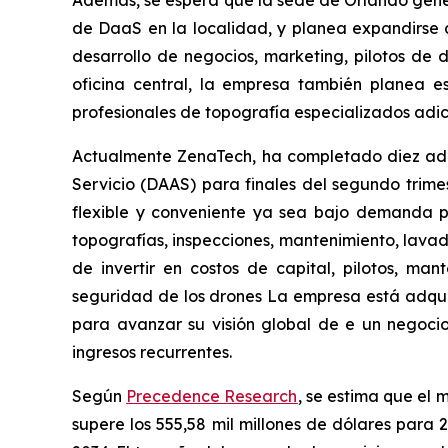
Además, se espera que la sede de Orlando gene
de DaaS en la localidad, y planea expandirse a
desarrollo de negocios, marketing, pilotos de 
oficina central, la empresa también planea 
profesionales de topografía especializados adic
Actualmente ZenaTech, ha completado diez adqu
Servicio (DAAS) para finales del segundo trim
flexible y conveniente ya sea bajo demanda po
topografías, inspecciones, mantenimiento, lavado
de invertir en costos de capital, pilotos, ma
seguridad de los drones La empresa está adquiri
para avanzar su visión global de e un negocio e
ingresos recurrentes.
Según
Precedence Research
, se estima que el 
supere los 555,58 mil millones de dólares para