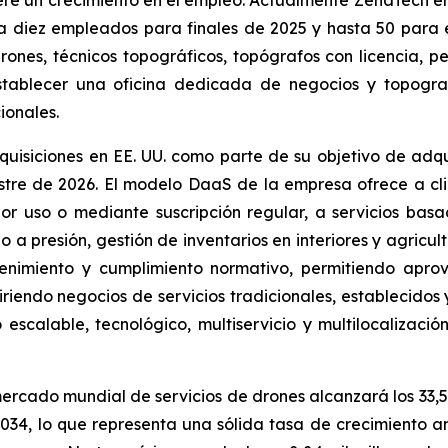
re un crecimiento en el empleo. Actualmente ZenaTech em
 diez empleados para finales de 2025 y hasta 50 para el
drones, técnicos topográficos, topógrafos con licencia, 
establecer una oficina dedicada de negocios y topogr
ionales.
isiciones en EE. UU. como parte de su objetivo de adqu
estre de 2026. El modelo DaaS de la empresa ofrece a c
r uso o mediante suscripción regular, a servicios bas
 a presión, gestión de inventarios en interiores y agricul
ntenimiento y cumplimiento normativo, permitiendo aprov
endo negocios de servicios tradicionales, establecidos y 
scalable, tecnológico, multiservicio y multilocalización
mercado mundial de servicios de drones alcanzará los 33,5
 2034, lo que representa una sólida tasa de crecimiento