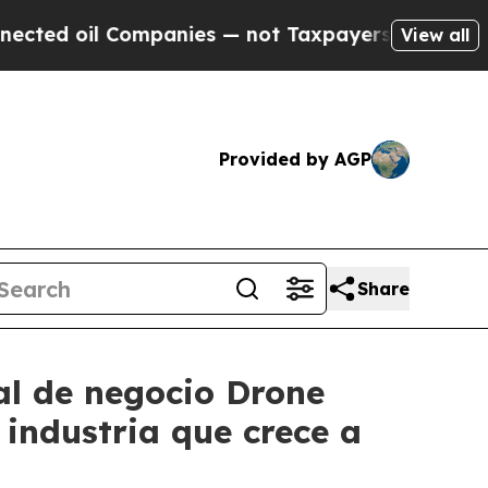
 Companies — not Taxpayers — the Chance to Cash
View all
Provided by AGP
Share
al de negocio Drone
industria que crece a