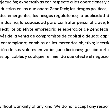
jecución; expectativas con respecto a las operaciones y co
dustrias en las que opera ZenaTech; los riesgos políticos
os emergentes; los riesgos regulatorios; la publicidad 
 industria; la capacidad para contratar personal clave; l
Tech; los objetivos empresariales esperados de ZenaTec
és de la venta de compromisos de capital o deuda; capita
 contemplada; cambios en los mercados objetivo; ince
ación de sus valores en varias jurisdicciones; gestión del
iones aplicables y cualquier enmienda que afecte el negoc
without warranty of any kind. We do not accept any responsib