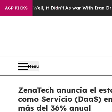
Well, it Didn’t
As war With Iran Drove oil Pric
AGP PICKS
Menu
ZenaTech anuncia el est
como Servicio (DaaS) en
más del 36% anual