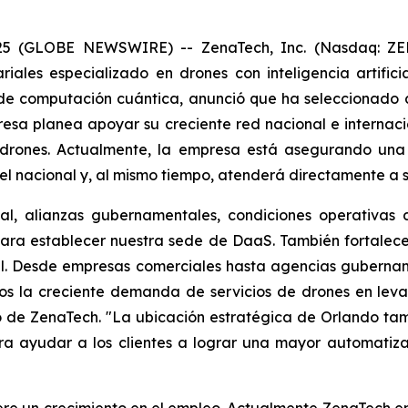
025 (GLOBE NEWSWIRE) -- ZenaTech, Inc. (Nasdaq: ZEN
iales especializado en drones con inteligencia artifici
 de computación cuántica, anunció que ha seleccionado
esa planea apoyar su creciente red nacional e internacio
 drones. Actualmente, la empresa está asegurando una
l nacional y, al mismo tiempo, atenderá directamente a sus
al, alianzas gubernamentales, condiciones operativas 
ara establecer nuestra sede de DaaS. También fortalece 
al. Desde empresas comerciales hasta agencias gubernam
mos la creciente demanda de servicios de drones en leva
ivo de ZenaTech. "La ubicación estratégica de Orlando ta
ra ayudar a los clientes a lograr una mayor automatiza